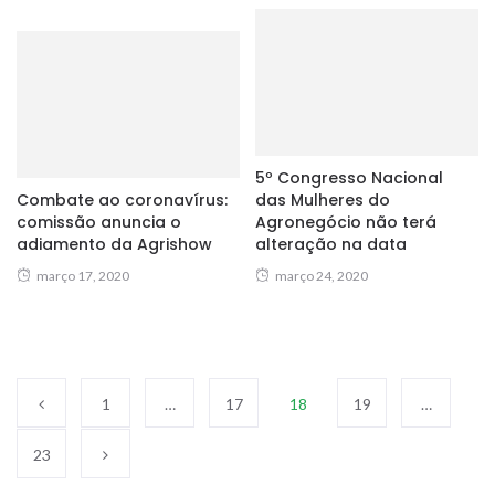
5º Congresso Nacional
Combate ao coronavírus:
das Mulheres do
comissão anuncia o
Agronegócio não terá
adiamento da Agrishow
alteração na data
março 17, 2020
março 24, 2020
1
…
17
18
19
…
23