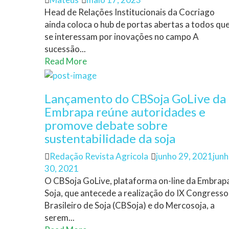
on
Head de Relações Institucionais da Cocriago
ainda coloca o hub de portas abertas a todos qu
se interessam por inovações no campo A
sucessão...
Read More
Lançamento do CBSoja GoLive da
Embrapa reúne autoridades e
promove debate sobre
sustentabilidade da soja
Author
Posted
Redação Revista Agricola
junho 29, 2021
jun
on
30, 2021
O CBSoja GoLive, plataforma on-line da Embrap
Soja, que antecede a realização do IX Congresso
Brasileiro de Soja (CBSoja) e do Mercosoja, a
serem...