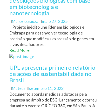
de soluções biológicas com base
em biotecnologia e
nanotecnologia
Author
Posted
Marcelo Souza
maio 27, 2025
on
Projeto inédito une líder em biológicos e
Embrapa para desenvolver tecnologia de
precisão que modifica a expressão de genes em
alvos desafiadores...
Read More
UPL apresenta primeiro relatório
de ações de sustentabilidade no
Brasil
Author
Posted
Mateus
setembro 11, 2023
on
Documento aborda medidas adotadas pela
empresa no âmbito do ESG; Lançamento ocorreu
durante o evento ORÍGEO 360, em São Paulo A