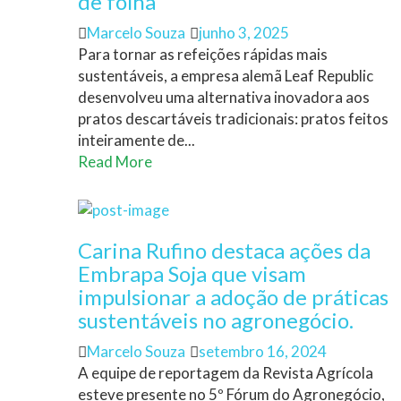
de folha
Author
Posted
Marcelo Souza
junho 3, 2025
on
Para tornar as refeições rápidas mais
sustentáveis, a empresa alemã Leaf Republic
desenvolveu uma alternativa inovadora aos
pratos descartáveis tradicionais: pratos feitos
inteiramente de...
Read More
Carina Rufino destaca ações da
Embrapa Soja que visam
impulsionar a adoção de práticas
sustentáveis no agronegócio.
Author
Posted
Marcelo Souza
setembro 16, 2024
on
A equipe de reportagem da Revista Agrícola
esteve presente no 5º Fórum do Agronegócio,