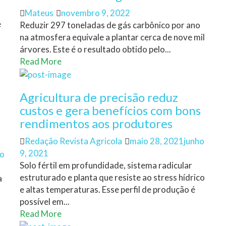
Author
Posted
Mateus
novembro 9, 2022
e
on
Reduzir 297 toneladas de gás carbônico por ano
na atmosfera equivale a plantar cerca de nove mil
árvores. Este é o resultado obtido pelo...
Read More
Agricultura de precisão reduz
custos e gera benefícios com bons
rendimentos aos produtores
Author
Posted
Redação Revista Agricola
maio 28, 2021
junho
on
9, 2021
ho
Solo fértil em profundidade, sistema radicular
estruturado e planta que resiste ao stress hídrico
a
e altas temperaturas. Esse perfil de produção é
possível em...
Read More