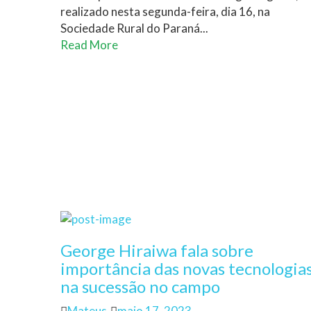
realizado nesta segunda-feira, dia 16, na
Sociedade Rural do Paraná...
Read More
George Hiraiwa fala sobre
importância das novas tecnologia
na sucessão no campo
Author
Posted
Mateus
maio 17, 2023