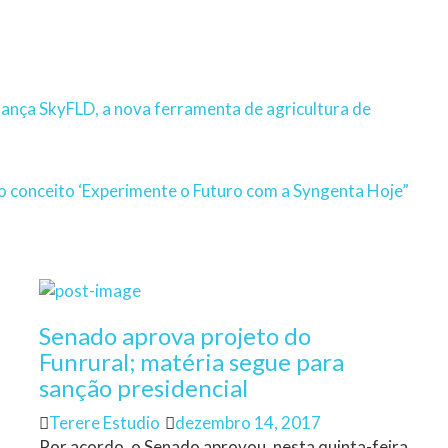
lança SkyFLD, a nova ferramenta de agricultura de
o conceito ‘Experimente o Futuro com a Syngenta Hoje”
Senado aprova projeto do
Funrural; matéria segue para
sanção presidencial
Author
Posted
Terere Estudio
dezembro 14, 2017
on
Por acordo, o Senado aprovou, nesta quinta-feira