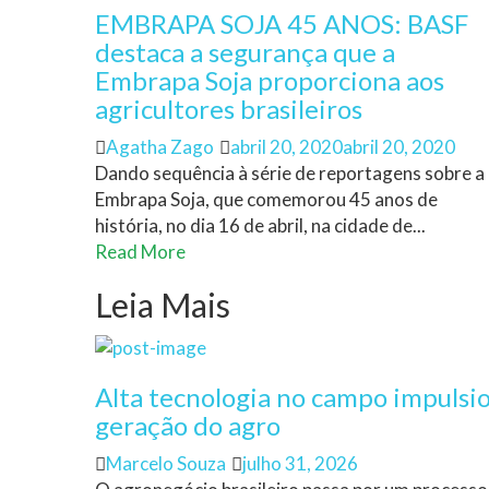
EMBRAPA SOJA 45 ANOS: BASF
destaca a segurança que a
Embrapa Soja proporciona aos
agricultores brasileiros
Author
Posted
Agatha Zago
abril 20, 2020
abril 20, 2020
on
Dando sequência à série de reportagens sobre a
Embrapa Soja, que comemorou 45 anos de
história, no dia 16 de abril, na cidade de...
Read More
Leia Mais
Alta tecnologia no campo impulsi
geração do agro
Author
Posted
Marcelo Souza
julho 31, 2026
on