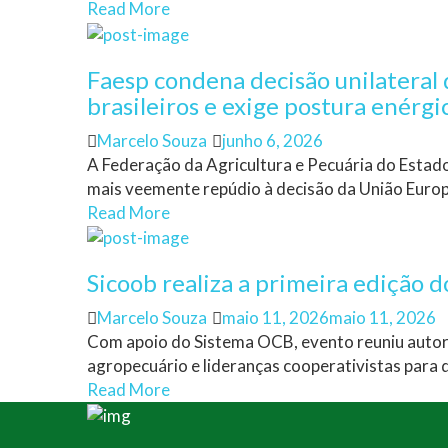
Read More
Faesp condena decisão unilateral 
brasileiros e exige postura enérg
Author
Posted
Marcelo Souza
junho 6, 2026
on
A Federação da Agricultura e Pecuária do Estad
mais veemente repúdio à decisão da União Europe
Read More
Sicoob realiza a primeira edição
Author
Posted
Marcelo Souza
maio 11, 2026
maio 11, 2026
on
Com apoio do Sistema OCB, evento reuniu autor
agropecuário e lideranças cooperativistas para d
Read More