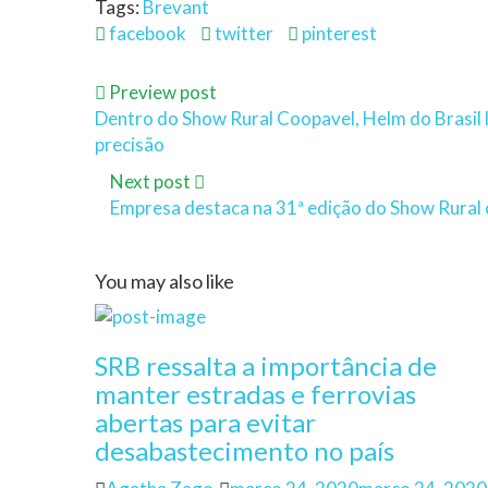
Tags:
Brevant
facebook
twitter
pinterest
Preview post
Dentro do Show Rural Coopavel, Helm do Brasil 
precisão
Next post
Empresa destaca na 31ª edição do Show Rural 
You may also like
SRB ressalta a importância de
manter estradas e ferrovias
abertas para evitar
desabastecimento no país
Author
Posted