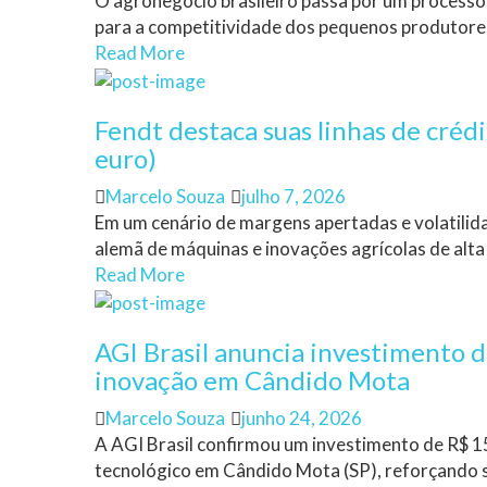
O agronegócio brasileiro passa por um processo
para a competitividade dos pequenos produtores.
Read More
Fendt destaca suas linhas de créd
euro)
Author
Posted
Marcelo Souza
julho 7, 2026
on
Em um cenário de margens apertadas e volatilida
alemã de máquinas e inovações agrícolas de alta 
Read More
AGI Brasil anuncia investimento 
inovação em Cândido Mota
Author
Posted
Marcelo Souza
junho 24, 2026
on
A AGI Brasil confirmou um investimento de R$ 1
tecnológico em Cândido Mota (SP), reforçando s