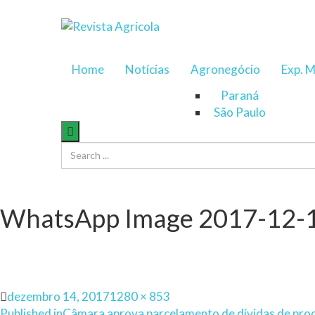
Home
Notícias
Agronegócio
Exp. M
Paraná
São Paulo
WhatsApp Image 2017-12-1
Posted
Full
dezembro 14, 2017
1280 × 853
on
size
Published in
Câmara aprova parcelamento de dívidas de prod