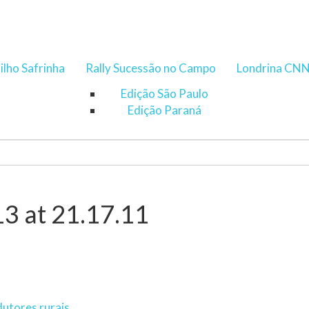
ilho Safrinha
Rally Sucessão no Campo
Londrina CN
Edição São Paulo
Edição Paraná
3 at 21.17.11
utores rurais