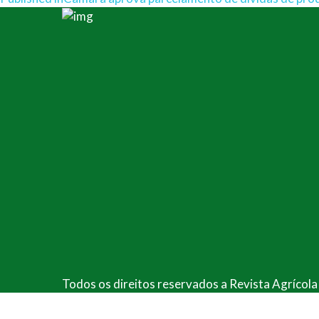
Navegação
de
Post
Todos os direitos reservados a Revista Agrícol