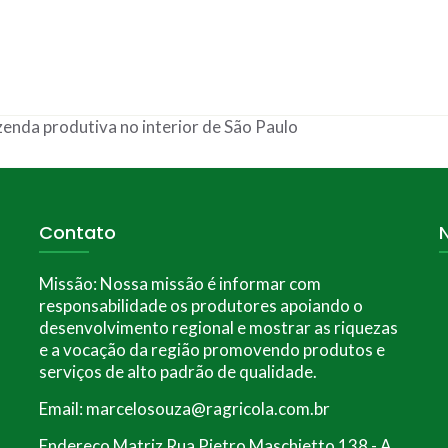
nda produtiva no interior de São Paulo
Contato
Missão:
Nossa missão é informar com
responsabilidade os produtores apoiando o
desenvolvimento regional e mostrar as riquezas
e a vocação da região promovendo produtos e
serviços de alto padrão de qualidade.
Email: marcelosouza@ragricola.com.br
Endereço Matriz Rua Pietro Maschietto 138 - A