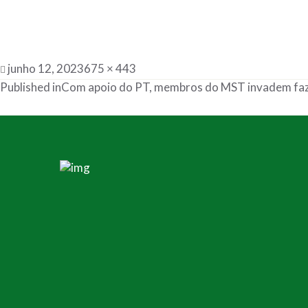
junho 12, 2023
675 × 443
Published in
Com apoio do PT, membros do MST invadem faze