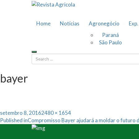
Home
Notícias
Agronegócio
Exp.
Paraná
São Paulo
bayer
Posted
Full
setembro 8, 2016
2480 × 1654
Navegação
on
size
Published in
Compromisso Bayer ajudará a moldar o futuro d
de