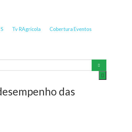
NS
Tv RAgricola
Cobertura Eventos
o desempenho das