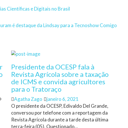
s Científicas e Digitais no Brasil
 furam é destaque da Lindsay para a Tecnoshow Comigo
r
Presidente da OCESP fala à
o
Revista Agrícola sobre a taxação
de ICMS e convida agricultores
para o Tratoraço
o
Author
Posted
Agatha Zago
janeiro 6, 2021
on
O presidente da OCESP, Edivaldo Del Grande,
conversou por telefone com a reportagem da
Revista Agrícola durante a tarde desta última
terça-feira (05). Questionado...