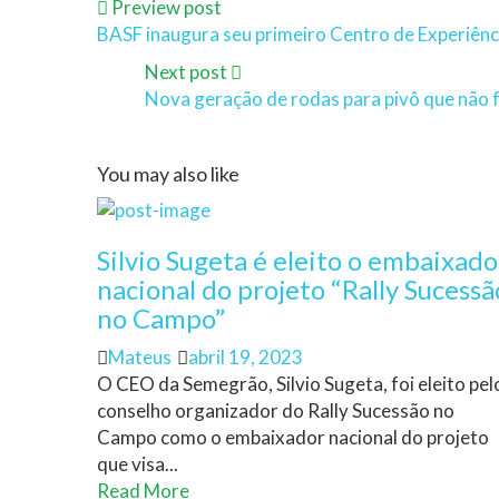
Preview post
BASF inaugura seu primeiro Centro de Experiência
Next post
Nova geração de rodas para pivô que não
You may also like
Silvio Sugeta é eleito o embaixado
nacional do projeto “Rally Sucessã
no Campo”
Author
Posted
Mateus
abril 19, 2023
on
O CEO da Semegrão, Silvio Sugeta, foi eleito pel
conselho organizador do Rally Sucessão no
Campo como o embaixador nacional do projeto
que visa...
Read More