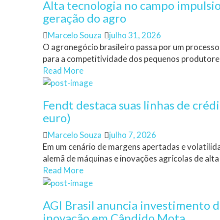
Alta tecnologia no campo impulsi
geração do agro
Author
Posted
Marcelo Souza
julho 31, 2026
on
O agronegócio brasileiro passa por um processo
para a competitividade dos pequenos produtores.
Read More
Fendt destaca suas linhas de créd
euro)
Author
Posted
Marcelo Souza
julho 7, 2026
on
Em um cenário de margens apertadas e volatilida
alemã de máquinas e inovações agrícolas de alta 
Read More
AGI Brasil anuncia investimento 
inovação em Cândido Mota