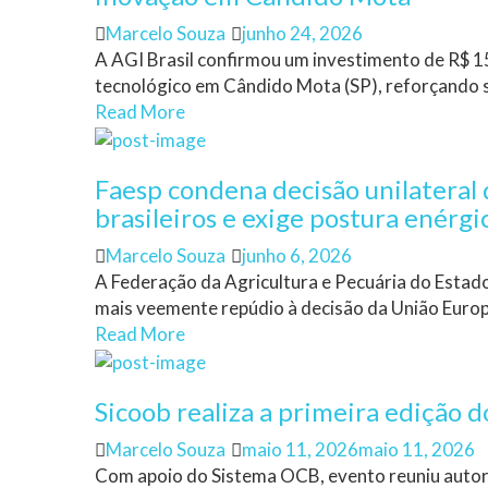
Author
Posted
Marcelo Souza
junho 24, 2026
on
A AGI Brasil confirmou um investimento de R$ 1
tecnológico em Cândido Mota (SP), reforçando s
Read More
Faesp condena decisão unilateral 
brasileiros e exige postura enérg
Author
Posted
Marcelo Souza
junho 6, 2026
on
A Federação da Agricultura e Pecuária do Estad
mais veemente repúdio à decisão da União Europe
Read More
Sicoob realiza a primeira edição
Author
Posted
Marcelo Souza
maio 11, 2026
maio 11, 2026
on
Com apoio do Sistema OCB, evento reuniu autor