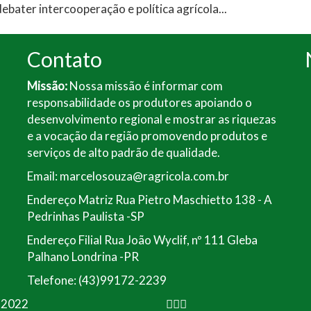
ebater intercooperação e política agrícola...
Contato
Missão:
Nossa missão é informar com
responsabilidade os produtores apoiando o
desenvolvimento regional e mostrar as riquezas
e a vocação da região promovendo produtos e
serviços de alto padrão de qualidade.
Email: marcelosouza@ragricola.com.br
Endereço Matriz Rua Pietro Maschietto 138 - A
Pedrinhas Paulista -SP
Endereço Filial Rua João Wyclif, nº 111 Gleba
Palhano Londrina -PR
Telefone: (43)99172-2239
a 2022