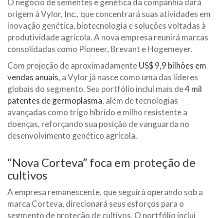
O negócio de sementes e genética da companhia dará
origem à
Vylor, Inc.
, que concentrará suas atividades em
inovação genética, biotecnologia e soluções voltadas à
produtividade agrícola. A nova empresa reunirá marcas
consolidadas como
Pioneer
,
Brevant
e
Hogemeyer
.
Com projeção de aproximadamente
US$ 9,9 bilhões em
vendas anuais
, a Vylor já nasce como uma das líderes
globais do segmento. Seu portfólio inclui mais de
4 mil
patentes de germoplasma
, além de tecnologias
avançadas como trigo híbrido e milho resistente a
doenças, reforçando sua posição de vanguarda no
desenvolvimento genético agrícola.
“Nova Corteva” foca em proteção de
cultivos
A empresa remanescente, que seguirá operando sob a
marca Corteva, direcionará seus esforços para o
segmento de proteção de cultivos. O portfólio inclui