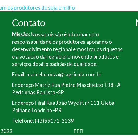
com os produtores de soja e milho
Contato
Missão:
Nossa missão é informar com
responsabilidade os produtores apoiando o
desenvolvimento regional e mostrar as riquezas
e a vocação da região promovendo produtos e
serviços de alto padrão de qualidade.
Email: marcelosouza@ragricola.com.br
Endereço Matriz Rua Pietro Maschietto 138 - A
Pedrinhas Paulista -SP
Endereço Filial Rua João Wyclif, nº 111 Gleba
Palhano Londrina -PR
Telefone: (43)99172-2239
a 2022