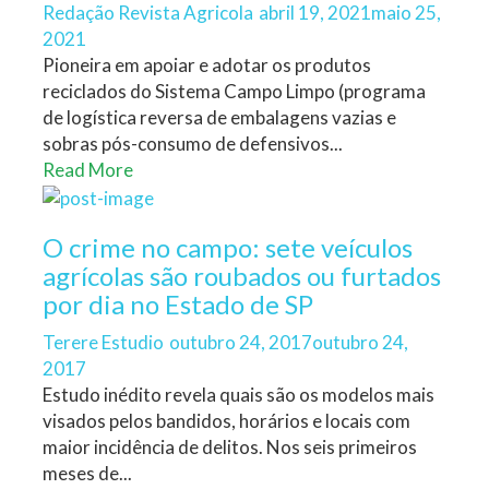
Author
Posted
Redação Revista Agricola
abril 19, 2021
maio 25,
on
2021
Pioneira em apoiar e adotar os produtos
reciclados do Sistema Campo Limpo (programa
de logística reversa de embalagens vazias e
sobras pós-consumo de defensivos...
Read More
O crime no campo: sete veículos
agrícolas são roubados ou furtados
por dia no Estado de SP
Author
Posted
Terere Estudio
outubro 24, 2017
outubro 24,
on
2017
Estudo inédito revela quais são os modelos mais
visados pelos bandidos, horários e locais com
maior incidência de delitos. Nos seis primeiros
meses de...