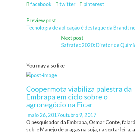
facebook
twitter
pinterest
Preview post
Tecnologia de aplicação é destaque da Brandt 
Next post
Safratec 2020: Diretor de Quími
You may also like
Coopermota viabiliza palestra da
Embrapa em ciclo sobre o
agronegócio na Ficar
Author
Posted
maio 26, 2017
outubro 9, 2017
on
O pesquisador da Embrapa, Osmar Conte, falar
sobre Manejo de pragas na soja, na sexta-feira, a