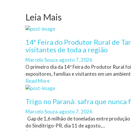
Leia Mais
14ª Feira do Produtor Rural de Ta
visitantes de toda a região
Author
Posted
Marcelo Souza
agosto 7, 2026
on
O primeiro dia da 14ª Feira do Produtor Rural f
expositores, famílias e visitantes em um ambiente
Read More
Trigo no Paraná: safra que nunca f
Author
Posted
Marcelo Souza
agosto 7, 2026
on
Gap de 1,6 milhão de toneladas entre produção
do Sinditrigo-PR, dia 11 de agosto,...