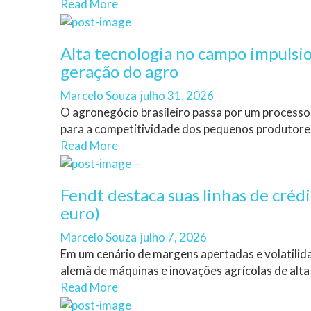
Read More
Alta tecnologia no campo impulsi
geração do agro
Author
Posted
Marcelo Souza
julho 31, 2026
on
O agronegócio brasileiro passa por um processo
para a competitividade dos pequenos produtores.
Read More
Fendt destaca suas linhas de créd
euro)
Author
Posted
Marcelo Souza
julho 7, 2026
on
Em um cenário de margens apertadas e volatilida
alemã de máquinas e inovações agrícolas de alta 
Read More