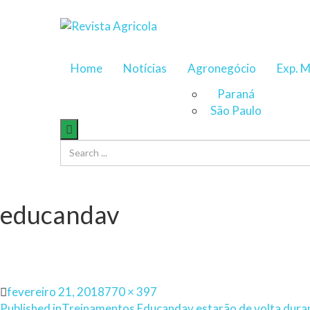
Home
Notícias
Agronegócio
Exp. M
Paraná
São Paulo
educandav
Posted
Full
fevereiro 21, 2018
770 × 397
on
size
Published in
Treinamentos Educandav estarão de volta dur