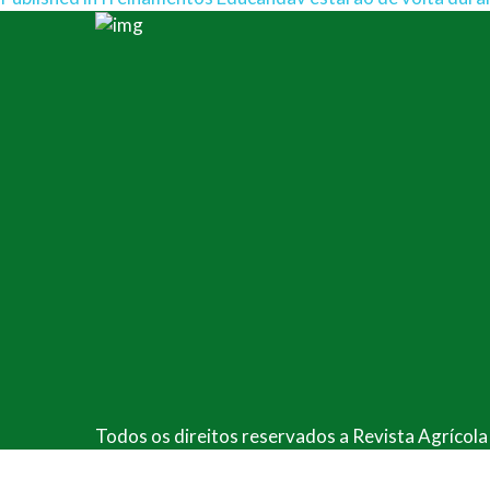
Navegação
de
Post
Todos os direitos reservados a Revista Agrícol