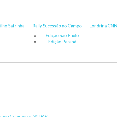
ilho Safrinha
Rally Sucessão no Campo
Londrina CN
Edição São Paulo
Edição Paraná
ante o Congresso ANDAV