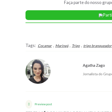
Faça parte do nosso grup
Part
Tags:
,
,
,
Cocamar
Maringá
Trigo
trigo branqueador
Agatha Zago
Jornalista do Grup
Preview post