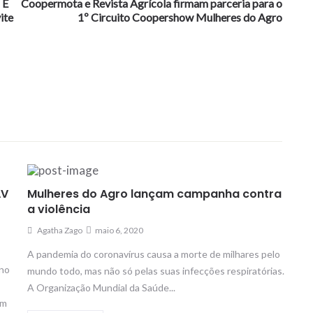
 E
Coopermota e Revista Agrícola firmam parceria para o
ite
1º Circuito Coopershow Mulheres do Agro
AV
Mulheres do Agro lançam campanha contra
a violência
Agatha Zago
maio 6, 2020
A pandemia do coronavírus causa a morte de milhares pelo
 no
mundo todo, mas não só pelas suas infecções respiratórias.
A Organização Mundial da Saúde...
em