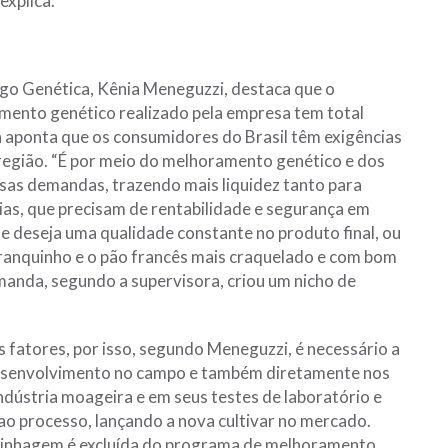
explica.
rigo Genética, Kênia Meneguzzi, destaca que o
mento genético realizado pela empresa tem total
la aponta que os consumidores do Brasil têm exigências
região. “É por meio do melhoramento genético e dos
sas demandas, trazendo mais liquidez tanto para
ias, que precisam de rentabilidade e segurança em
e deseja uma qualidade constante no produto final, ou
branquinho e o pão francês mais craquelado e com bom
emanda, segundo a supervisora, criou um nicho de
s fatores, por isso, segundo Meneguzzi, é necessário a
 desenvolvimento no campo e também diretamente nos
dústria moageira e em seus testes de laboratório e
 ao processo, lançando a nova cultivar no mercado.
 linhagem é excluída do programa de melhoramento.