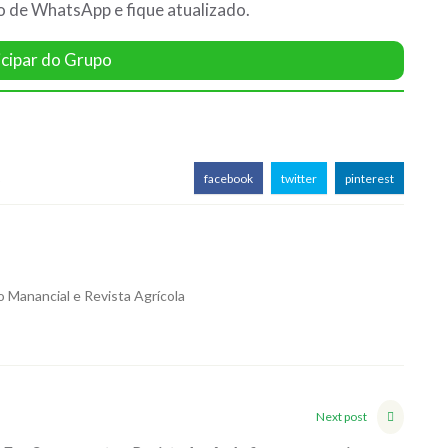
o de WhatsApp e fique atualizado.
icipar do Grupo
facebook
twitter
pinterest
o Manancial e Revista Agrícola
Next post