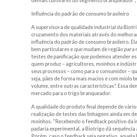
demais cultivares do segmento branqueador”, 
Influência do padrão de consumo brasileiro
A supervisora de qualidade industrial da Biot
cruzamento dos materiais através do melhora
influência do padrão de consumo brasileiro. E
bem particulares e que mudam de região para 
testes de panificação que podemos atender es
quem produz – agricultores, moinhos e indústr
seus processos – como para o consumidor – qu
seja, pães de forma mais macios e com miolo 
volume, entre outras características”. Essa d
mercado para o trigo branqueador.
A qualidade do produto final depende de vário
realização de testes das linhagens ainda em
moinhos. “Recebendo o feedback positivo da in
padaria experimental, a Biotrigo dá sequência
Porém, caso o feedback seja negativo, aquela