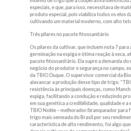
moinho de trigo que a cooperativa identificou 
especiais, e que, para isso, necessitava de ma
produto especial, pois viabiliza todos os elo
cultivando um material moderno, com alto teto
Três pilares no pacote fitossanitário
Os pilares da cultivar, que incluem nota 7 para 
germinação na espiga e ótima reação à seca,
pacote fitossanitário. Ela supre a demanda d
negócio do produtor e segurança no campo, es
da TBIO Duque. O supervisor comercial da Biotr
alavancar a produção desse tipo de trigo. “TBI
resistência às principais doenças, como Manch
espiga, facilitando a condução e reduzindo pr
em sua genética a credibilidade, qualidade e a
TBIO Noble – melhorador/branqueador para fari
trigo mais semeada do Brasil por seu rendime
característica de alto rendimento, foi algo q