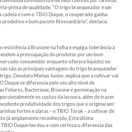
a demanda da indústria e de seus clientes por farinhas
téria-prima de qualidade. “O trigo branqueador é um
s da cadeia e com o TBIO Duque, o cooperado ganha
 produtivo e bom pacote fitossanitário”, destaca.
a resistência à Brusone na folha e espiga; tolerância à
 atendem a preocupação do produtor por um bom
o mercado consumidor enquanto oferece liquidez no
sas são as principais vantagens do trigo branqueador
igo, Deodato Matias Junior, explica que a cultivar vai
O Duque se diferencia pelo seu alto nível de
as Foliares, Bacteriose, Brusone e germinação na
oporcionalmente os custos da lavoura, além de trazer
 excelente produtividade dos trigos que o originaram:
nhas fortes e claras – e TBIO Toruk – a cultivar de
nto já amplamente reconhecido. Esta última
ue TBIO Duque herdou e com certeza o diferencia das