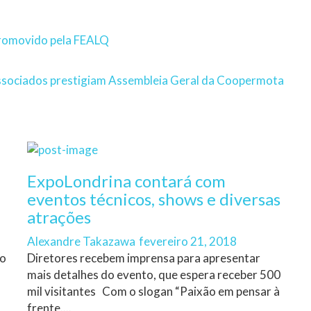
 promovido pela FEALQ
sociados prestigiam Assembleia Geral da Coopermota
ExpoLondrina contará com
eventos técnicos, shows e diversas
atrações
Author
Posted
Alexandre Takazawa
fevereiro 21, 2018
on
ão
Diretores recebem imprensa para apresentar
mais detalhes do evento, que espera receber 500
mil visitantes Com o slogan “Paixão em pensar à
frente....