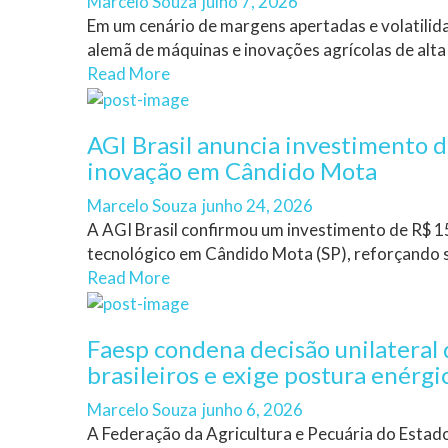
Author
Posted
Marcelo Souza
julho 7, 2026
on
Em um cenário de margens apertadas e volatilida
alemã de máquinas e inovações agrícolas de alta 
Read More
AGI Brasil anuncia investimento 
inovação em Cândido Mota
Author
Posted
Marcelo Souza
junho 24, 2026
on
A AGI Brasil confirmou um investimento de R$ 1
tecnológico em Cândido Mota (SP), reforçando s
Read More
Faesp condena decisão unilateral 
brasileiros e exige postura enérg
Author
Posted
Marcelo Souza
junho 6, 2026
on
A Federação da Agricultura e Pecuária do Estad