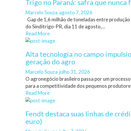
Trigo no Paraná: safra que nunca f
Author
Posted
Marcelo Souza
agosto 7, 2026
on
Gap de 1,6 milhão de toneladas entre produção
do Sinditrigo-PR, dia 11 de agosto,...
Read More
Alta tecnologia no campo impulsi
geração do agro
Author
Posted
Marcelo Souza
julho 31, 2026
on
O agronegócio brasileiro passa por um processo
para a competitividade dos pequenos produtores.
Read More
Fendt destaca suas linhas de créd
euro)