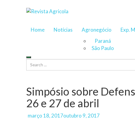
Home
Notícias
Agronegócio
Exp. M
Paraná
São Paulo
Simpósio sobre Defensi
26 e 27 de abril
Author
Posted
março 18, 2017
outubro 9, 2017
on