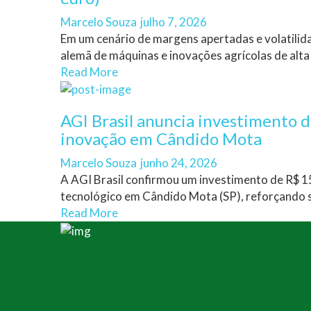
Author
Posted
Marcelo Souza
julho 7, 2026
on
Em um cenário de margens apertadas e volatilida
alemã de máquinas e inovações agrícolas de alta 
Read More
AGI Brasil anuncia investimento 
inovação em Cândido Mota
Author
Posted
Marcelo Souza
junho 24, 2026
on
A AGI Brasil confirmou um investimento de R$ 1
tecnológico em Cândido Mota (SP), reforçando s
Read More