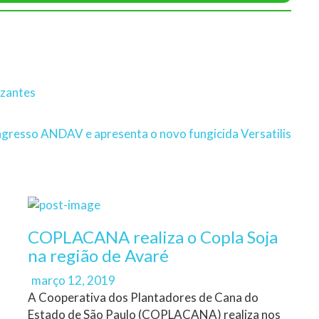
izantes
ngresso ANDAV e apresenta o novo fungicida Versatilis
COPLACANA realiza o Copla Soja
na região de Avaré
Author
Posted
março 12, 2019
on
A Cooperativa dos Plantadores de Cana do
Estado de São Paulo (COPLACANA) realiza nos