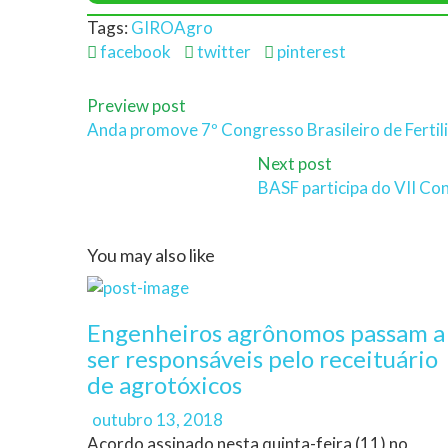
Tags:
GIROAgro
facebook
twitter
pinterest
Preview post
Anda promove 7º Congresso Brasileiro de Fertil
Next post
BASF participa do VII Co
You may also like
Engenheiros agrônomos passam a
ser responsáveis pelo receituário
de agrotóxicos
Author
Posted
outubro 13, 2018
on
Acordo assinado nesta quinta-feira (11) no