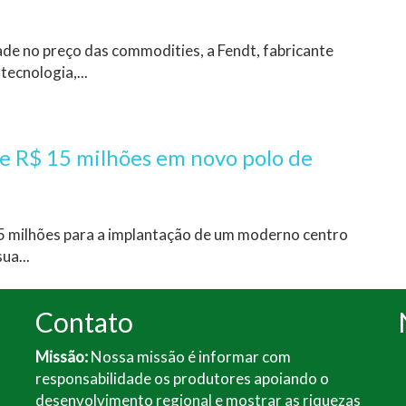
de no preço das commodities, a Fendt, fabricante
tecnologia,...
de R$ 15 milhões em novo polo de
5 milhões para a implantação de um moderno centro
ua...
Contato
Missão:
Nossa missão é informar com
responsabilidade os produtores apoiando o
desenvolvimento regional e mostrar as riquezas