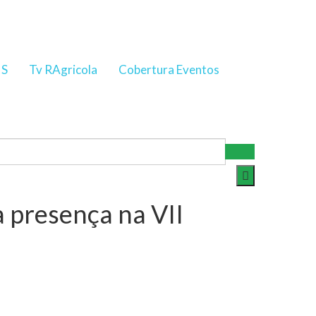
NS
Tv RAgricola
Cobertura Eventos
 presença na VII