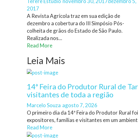
Author
Posted
Terere Estudio
novembro 30, 2017
dezembro 5,
on
2017
A Revista Agrícola traz em sua edição de
dezembro a cobertura do III Simpósio Pós-
colheita de grãos do Estado de São Paulo.
Realizada nos...
Read More
Leia Mais
14ª Feira do Produtor Rural de Ta
visitantes de toda a região
Author
Posted
Marcelo Souza
agosto 7, 2026
on
O primeiro dia da 14ª Feira do Produtor Rural f
expositores, famílias e visitantes em um ambiente
Read More