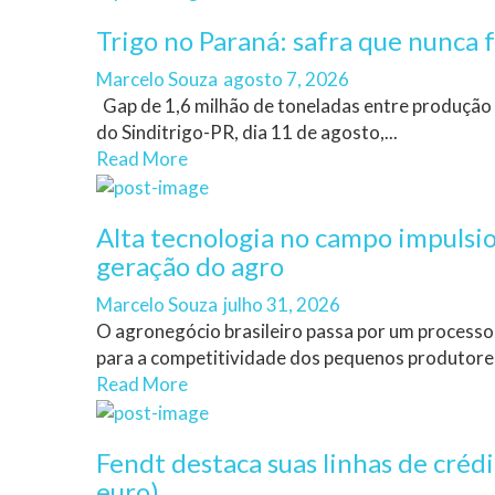
Trigo no Paraná: safra que nunca f
Author
Posted
Marcelo Souza
agosto 7, 2026
on
Gap de 1,6 milhão de toneladas entre produção
do Sinditrigo-PR, dia 11 de agosto,...
Read More
Alta tecnologia no campo impulsi
geração do agro
Author
Posted
Marcelo Souza
julho 31, 2026
on
O agronegócio brasileiro passa por um processo
para a competitividade dos pequenos produtores.
Read More
Fendt destaca suas linhas de créd
euro)